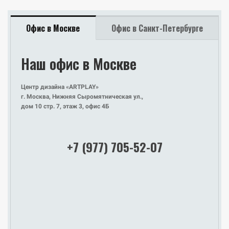
Офис в Москве
Офис в Санкт-Петербурге
Наш офис в Москве
Наш офис
в Санкт-Петербурге
Центр дизайна «ARTPLAY»
г. Москва, Нижняя Сыромятническая ул.,
Design District DAA
дом 10 стр. 7, этаж 3, офис 4Б
Санкт-Петербург, Красногвардейская площадь, д. 3, лит. Е,
этаж 2, офис Е2-110
+7 (977) 705-52-07
+7 (977) 705-52-07