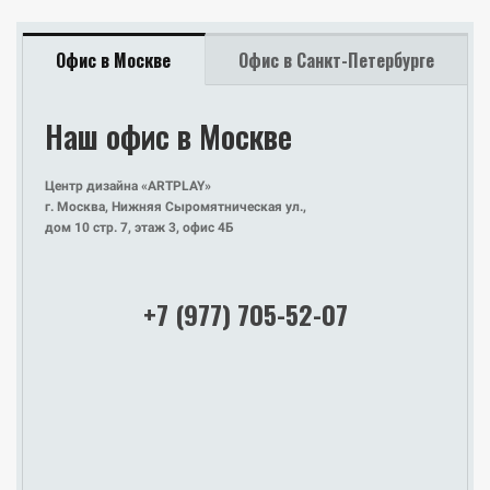
Офис в Москве
Офис в Санкт-Петербурге
Наш офис в Москве
Наш офис
в Санкт-Петербурге
Центр дизайна «ARTPLAY»
г. Москва, Нижняя Сыромятническая ул.,
Design District DAA
дом 10 стр. 7, этаж 3, офис 4Б
Санкт-Петербург, Красногвардейская площадь, д. 3, лит. Е,
этаж 2, офис Е2-110
+7 (977) 705-52-07
+7 (977) 705-52-07