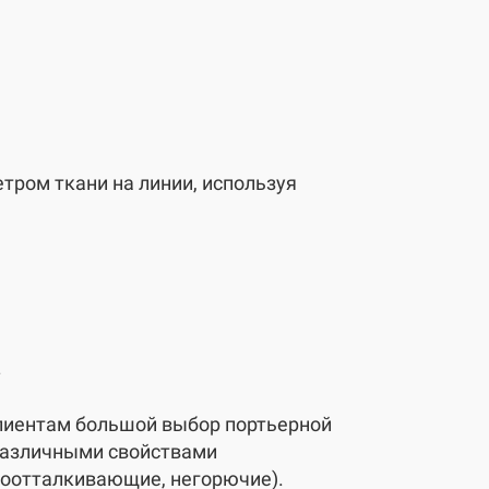
ром ткани на линии, используя
а
иентам большой выбор портьерной
 различными свойствами
доотталкивающие, негорючие).