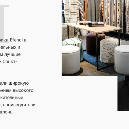
I
ки Efendi в
бельных и
ем лучшие
и Санкт-
чили широкую
ением высокого
ожительные
, производители
салоны,