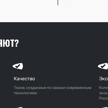
ЯЮТ?
Качество
Экс
Ткани, созданные по самым современным
Колл
технологиям
экск
ь
Росс