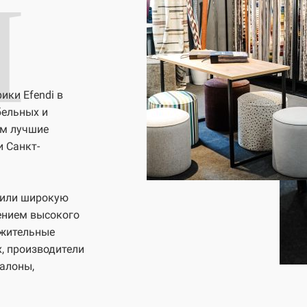
I
ки Efendi в
бельных и
ем лучшие
и Санкт-
чили широкую
ением высокого
ожительные
, производители
салоны,