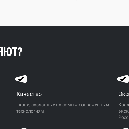
ЯЮТ?
Качество
Экс
Ткани, созданные по самым современным
Колл
технологиям
экск
ь
Росс