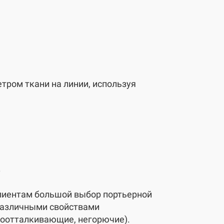
ром ткани на линии, используя
а
иентам большой выбор портьерной
 различными свойствами
доотталкивающие, негорючие).