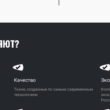
ЯЮТ?
Качество
Экс
Ткани, созданные по самым современным
Колл
технологиям
экск
ь
Росс