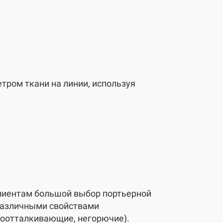
ром ткани на линии, используя
а
иентам большой выбор портьерной
 различными свойствами
доотталкивающие, негорючие).