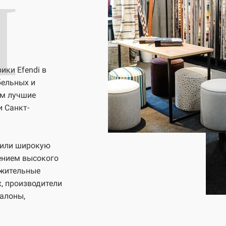
I
ки Efendi в
бельных и
ем лучшие
и Санкт-
чили широкую
ением высокого
ожительные
, производители
салоны,