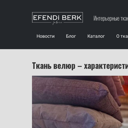
Интерьерные тка
Новости
Блог
Каталог
О тк
Ткань велюр – характерист