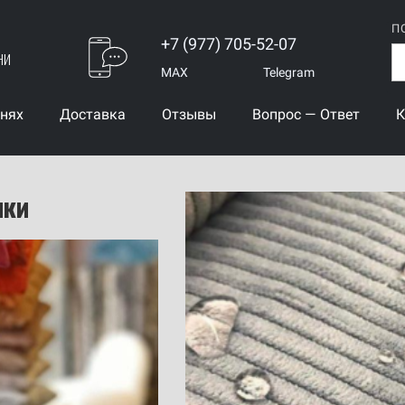
П
+7 (977) 705-52-07
ни
MAX
Telegram
анях
Доставка
Отзывы
Вопрос — Ответ
К
ики