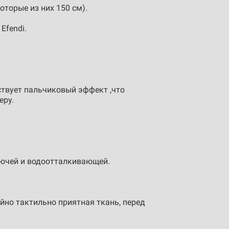
торые из них 150 см).
Efendi.
ствует пальчиковый эффект ,что
еру.
рючей и водоотталкивающей.
айно тактильно приятная ткань, перед