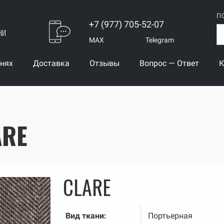
П
+7 (977) 705-52-07
ни
MAX
Telegram
анях
Доставка
Отзывы
Вопрос — Ответ
К
ARE
CLARE
Вид ткани:
Портьерная