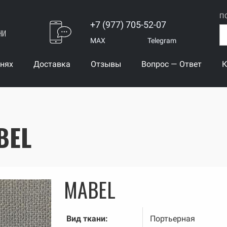
П
+7 (977) 705-52-07
ни
MAX
Telegram
анях
Доставка
Отзывы
Вопрос — Ответ
К
BEL
MABEL
Вид ткани:
Портьерная