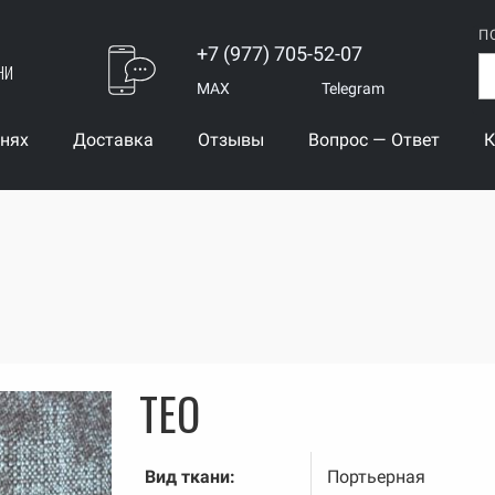
П
+7 (977) 705-52-07
ни
MAX
Telegram
анях
Доставка
Отзывы
Вопрос — Ответ
К
O
TEO
Вид ткани:
Портьерная