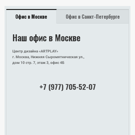
Офис в Москве
Офис в Санкт-Петербурге
Наш офис в Москве
Наш офис
в Санкт-Петербурге
Центр дизайна «ARTPLAY»
г. Москва, Нижняя Сыромятническая ул.,
Design District DAA
дом 10 стр. 7, этаж 3, офис 4Б
Санкт-Петербург, Красногвардейская площадь, д. 3, лит. Е,
этаж 2, офис Е2-110
+7 (977) 705-52-07
+7 (977) 705-52-07