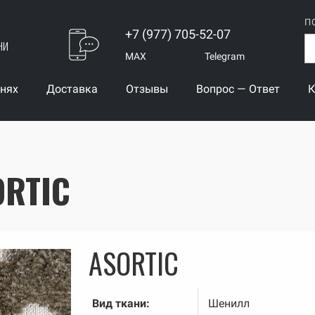
П
+7 (977) 705-52-07
ни
MAX
Telegram
анях
Доставка
Отзывы
Вопрос — Ответ
К
RTIC
ASORTIC
Вид ткани:
Шенилл